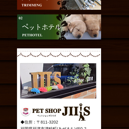
◆住所：〒811-3202
福岡県福津市津畦町(あぜまち)450-2