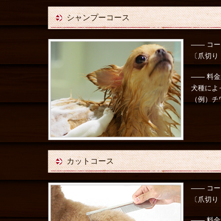
シャンプーコース
―― コー
〔爪切り
―― 料金
犬種によ
（例）チワ
カットコース
―― コー
〔爪切り
―― 料金