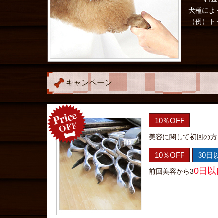
犬種によ
（例）トイ
キャンペーン
10％OFF
美容に関して初回の方
10％OFF
30日
0日以
前回美容から3