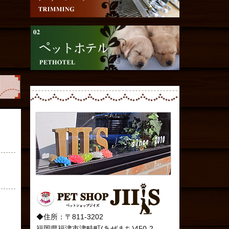
◆住所：〒811-3202
福岡県福津市津畦町(あぜまち)450-2